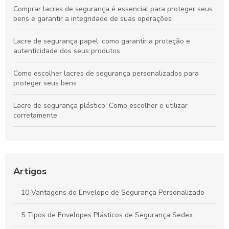
Comprar lacres de segurança é essencial para proteger seus
bens e garantir a integridade de suas operações
Lacre de segurança papel: como garantir a proteção e
autenticidade dos seus produtos
Como escolher lacres de segurança personalizados para
proteger seus bens
Lacre de segurança plástico: Como escolher e utilizar
corretamente
Envelope de plásticos tipo VOID: A escolha ideal para
segurança e proteção
Como Escolher o Melhor Envelope Plástico para Segurança
Artigos
das Suas Entregas
10 Vantagens do Envelope de Segurança Personalizado
Adesivo Lacre de Segurança: Como Escolher e Utilizar para
Proteger Seus Produtos
5 Tipos de Envelopes Plásticos de Segurança Sedex