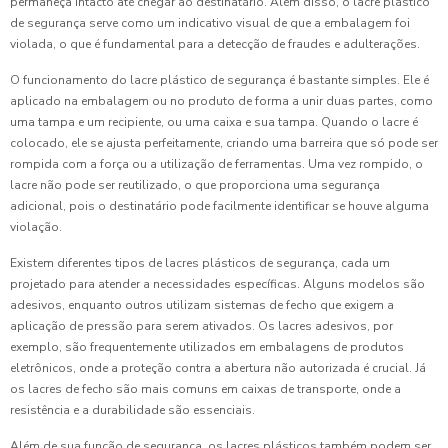
permaneça intacto até chegar ao destinatário. Além disso, o lacre plástico
de segurança serve como um indicativo visual de que a embalagem foi
violada, o que é fundamental para a detecção de fraudes e adulterações.
O funcionamento do lacre plástico de segurança é bastante simples. Ele é
aplicado na embalagem ou no produto de forma a unir duas partes, como
uma tampa e um recipiente, ou uma caixa e sua tampa. Quando o lacre é
colocado, ele se ajusta perfeitamente, criando uma barreira que só pode ser
rompida com a força ou a utilização de ferramentas. Uma vez rompido, o
lacre não pode ser reutilizado, o que proporciona uma segurança
adicional, pois o destinatário pode facilmente identificar se houve alguma
violação.
Existem diferentes tipos de lacres plásticos de segurança, cada um
projetado para atender a necessidades específicas. Alguns modelos são
adesivos, enquanto outros utilizam sistemas de fecho que exigem a
aplicação de pressão para serem ativados. Os lacres adesivos, por
exemplo, são frequentemente utilizados em embalagens de produtos
eletrônicos, onde a proteção contra a abertura não autorizada é crucial. Já
os lacres de fecho são mais comuns em caixas de transporte, onde a
resistência e a durabilidade são essenciais.
Além de sua função de segurança, os lacres plásticos também podem ser