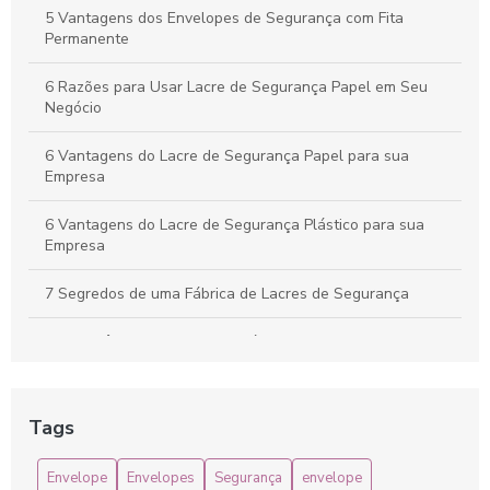
Lacre de segurança: como escolher o melhor para proteger
5 Vantagens dos Envelopes de Segurança com Fita
seus bens
Permanente
6 Razões para Usar Lacre de Segurança Papel em Seu
Negócio
6 Vantagens do Lacre de Segurança Papel para sua
Empresa
6 Vantagens do Lacre de Segurança Plástico para sua
Empresa
7 Segredos de uma Fábrica de Lacres de Segurança
A Importância do Envelope Plástico de Segurança com
Lacre Tipo Sedex
Adesivo Lacre de Segurança: Como Escolher e Utilizar para
Tags
Proteger Seus Produtos
Envelope
Envelopes
Segurança
envelope
Adesivo Lacre de Segurança: Proteção Garantida